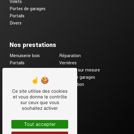
Volets
Portes de garages
Portails
Divers
Nos prestations
Menuiserie bois
Réparation
Portails
Verrières
Menuiserie PVC
Fenêtres sur mesure
Porte d'entrée
Portes de garages
Volets Roulants
Motorisation
Ce site utilise des cookies
Menuiserie ALU
et vous donne le contrôle
Menuiserie
sur ceux que vous
Remplacement
souhaitez activer
Tout accepter