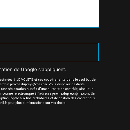
isation
de Google s'appliquent.
destinées à JD VOLETS et ses sous-traitants dans le seul but de
erchin jerome.dupreys@me.com. Vous disposez de droits
ire une réclamation auprès d’une autorité de contrôle, ainsi que
ar courrier électronique à l'adresse jerome.dupreys@me.com. Un
ption légale aux fins probatoires et de gestion des contentieux.
cnil.fr pour plus d’informations sur vos droits.