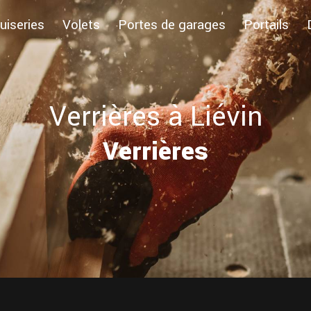
iseries
Volets
Portes de garages
Portails
Verrières à Liévin
Verrières