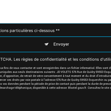
tions particulières ci-dessous **
Envoyer
APTCHA. Les
règles de confidentialité
et les
conditions d'util
fins de vous contacter et sont enregistrées dans un fichier informatisé. Elles sont 
muniquées aux seuls destinataires suivants: JD VOLETS 576 Rue de Quiéry 59553 Esqu
ation, d’opposition, de retrait de votre consentement à tout moment et du droit d’introdu
ercer ces droits par voie postale à l'adresse 576 Rue de Quiéry 59553 Esquerchin ou p
ns vos données pendant la période de prise de contact puis pendant la durée de prescri
u démarchage téléphonique, disponible à cette adresse:
Bloctel.gouv.fr
. Consultez le site 