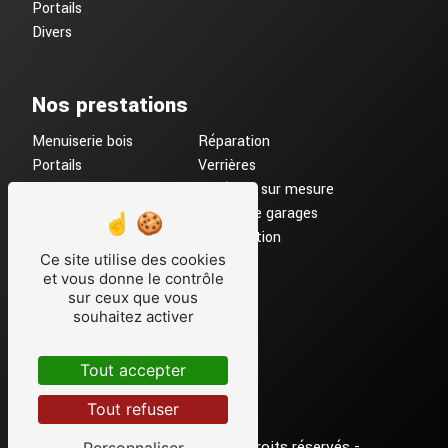
Portails
Divers
Nos prestations
Menuiserie bois
Réparation
Portails
Verrières
Menuiserie PVC
Fenêtres sur mesure
Porte d'entrée
Portes de garages
Volets Roulants
Motorisation
Ce site utilise des cookies
Menuiserie ALU
et vous donne le contrôle
Menuiserie
sur ceux que vous
Remplacement
souhaitez activer
Tout accepter
Tout refuser
©
Vistalid
- 2026 - Tous droits réservés -